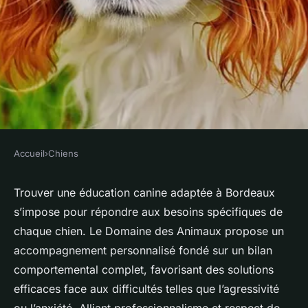
Accueil
›
Chiens
CHIENS
Éducation canine à bordeaux :
Trouver une éducation canine adaptée à Bordeaux
s’impose pour répondre aux besoins spécifiques de
approche personnalisée et
chaque chien. Le Domaine des Animaux propose un
efficace
accompagnement personnalisé fondé sur un bilan
comportemental complet, favorisant des solutions
Maël
•
11 août 2025
•
5 min de lecture
efficaces face aux difficultés telles que l’agressivité